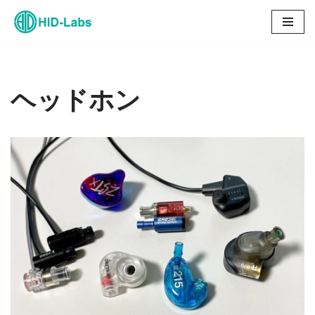
コ
ン
テ
ン
ヘッドホン
ツ
へ
ス
キ
ッ
プ