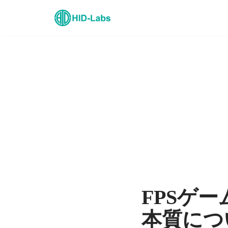
コ
ン
テ
ン
ツ
へ
ス
キ
ッ
プ
FPSゲ
本質につ