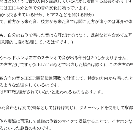
間はどのように音の方向を認識しているのかに着目する必要があります
には主に耳介と体での音の変化に頼っています。
顔から突き出ている部分、ピアスなどを開ける部分)
て、前方から来た音、後方から来た音では聞こえ方が違うのは耳介や体
も、自分の右側で鳴った音は右耳だけではなく、反射などを含めて左耳
無意識的に脳が処理しているはずです。)
やヘッドホンは左右のステレオで音が出る部分は2つしかありません。
左右だけですが(5.1ch/7.1chなどで出力した場合は除く)、この左右
各方向の音をHRTF(頭部伝達関数)で計算して、特定の方向から鳴った
るような処理をしているのです。
はHRTF処理がされていないと思われるものもあります。
された音声とは別で(概念としてはほぼ同じ)、ダミーヘッドを使用して収
体を実際に再現して鼓膜の位置のマイクで収録することで、イヤホンな
るといった趣旨のものです。