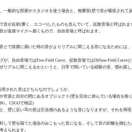
、一般的な部屋やスタジオを使う場合と、無響室(壁で音が吸収されて反
で音が反射(響く、エコー)したものも含んでいて、拡散音場と呼ばれま
音が直接マイクへ届くもので、自由音場と呼ばれます。
音とで鼓膜に届いた時の音がよりリアルに聞こえる音になるためには、
音場ではFree-Field Curve、拡散音場ではDiffuse-Field Cur
ぜリアルに聞こえるかというと、日常で聞いている経験の音、慣れ親し
F処理された音はどちらなのでしょうか。
や音源と自分の間にあるオブジェクト(壁を完全に挟んでいる場合を除く
BG、CSGOで検証)
と、壁に近い耳の音は圧迫感のあるような音になりますが、それを再現
対して壁を隔てた場合のみこもった音になる、そして音の距離を掴むた
考えられます。