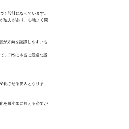
の音に近づく設計になっています。
音のほうが迫力があり、心地よく聞
ルで脳が方向を認識しやすいも
うで、
FPSに
本当に最適な設
変化させる要因となりま
化を最小限に抑える必要が