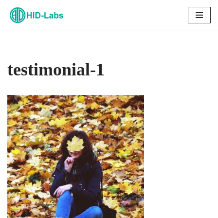
コ
ン
テ
ン
testimonial-1
ツ
へ
ス
キ
ッ
プ