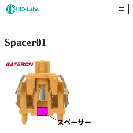
コ
ン
テ
ン
Spacer01
ツ
へ
ス
キ
ッ
プ