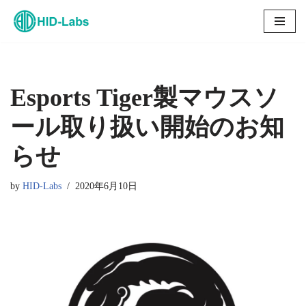
コ
ン
テ
ン
Esports Tiger製マウスソ
ツ
ール取り扱い開始のお知
へ
ス
らせ
キ
ッ
by
HID-Labs
2020年6月10日
プ